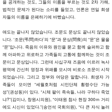
을 공개하는 것도, 그들의 이름을 부르는 것도 2차 가해,
법적인 문제가 된다는 소리를 들었고, 언론은 연일 희생
자들의 이름을 은폐하기에 바빴습니다.
애도는 끝나지 않았습니다. 조문도 문상도 끝나지 않았습
니다. ‘조문(弔問)하다’의 “문”과 문상(問喪)의 “문”은 물을
“문”입니다. 죽음의 이유와 원인을 묻고 함께 슬퍼하고 함
께 아파하고 위로하고 가족들의 고통에 함께하는 것이 조
문이고 문상입니다. 그런데 사십구재 즈음에 이르러 녹사
평역에 간신히 영정과 위패를 모시며 비로소 조문이 시작
되었습니다. 그리고 정부와 여당은 말합니다. 희생자 가
족들이 모이면 “세월호처럼 시민단체 횡령수단 가능
성”(권성동)이 있다. “시체 팔이 족속들, 나라 구하다 죽었
냐?”(김미나, 창원시의원), “이태원 참사 현장 300ｍ 거리
에도 시신이 있었다.”(송언석 국회의원), “다 큰 자식 놀러