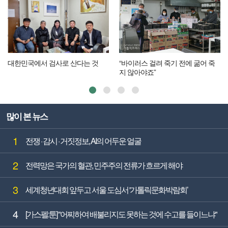
대한민국에서 검사로 산다는 것
“바이러스 걸려 죽기 전에 굶어 죽
지 않아야죠”
많이 본 뉴스
1
전쟁 · 감시 · 거짓정보, AI의 어두운 얼굴
2
전력망은 국가의 혈관, 민주주의 전류가 흐르게 해야
3
세계청년대회 앞두고 서울 도심서 '가톨릭문화박람회’
4
[가스펠:툰] "어찌하여 배불리지도 못하는 것에 수고를 들이느냐"