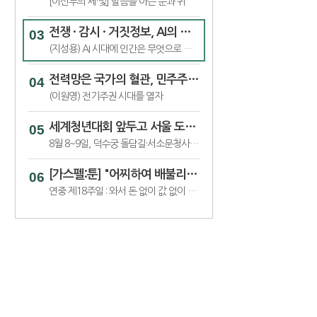
[이신부의 세·빛] 말씀을 아는 눈과 귀
전쟁 · 감시 · 거짓정보, AI의 어두운 얼굴
(지성용) AI 시대에 인간은 무엇으로 인간다움을 지킬 것인가_7
전력망은 국가의 혈관, 민주주의 전류가 흐르게 해야
(이원영) 전기주권 시대를 열자
세계청년대회 앞두고 서울 도심서 '가톨릭문화박람회’
8월 8~9일, 덕수궁 돌담길·서소문청사 일대서 ‘2026 가톨릭문화박람회’
[가스펠:툰] "어찌하여 배불리지도 못하는 것에 수고를 들이느냐"
연중 제18주일 : 와서 돈 없이 값 없이 술과 젖을 사라