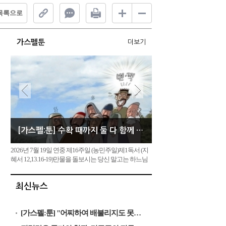
목록으로
가스펠툰
더보기
[가스펠:툰] 수확 때까지 둘 다 함께 자라도록 내버려 두어라
2026년 7월 19일 연중 제16주일 (농민주일)제1독서 (지
혜서 12,13.16-19)만물을 돌보시는 당신 말고는 하느님
이 없습니다. 그러니 당신께서는 불의하게 심판하지 않
으셨음을 증명하실 필요가 없습니다. 당신의 힘이 정의
최신뉴스
의 원천입니다. 당신께서는 만물을 다스리는 주권을 지
니고 계시므로 만물을 소중히 여기십니다.정녕 당신의
완전한 권능이 불...
[가스펠:툰] "어찌하여 배불리지도 못하는 것에 수고를 들이느냐"