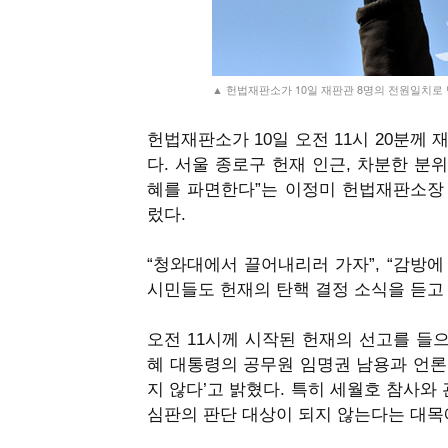
▲ 헌법재판소가 10일 재판관 8명의 전원일치로
헌법재판소가
10
일 오전
11
시
20
분께 
다
.
서울 종로구 헌재 인근
,
차분한 분위
혜를 파면한다
”
는 이정미 헌법재판소장
렀다
.
“
청와대에서 끌어내리러 가자
”, “
감방에
시민들도 헌재의 탄핵 결정 소식을 듣고
오전
11
시께 시작된 헌재의 선고를 들
혜 대통령의 공무원 임명권 남용과 언론
지 않다
’
고 밝혔다
.
특히 세월호 참사와 
심판의 판단 대상이 되지 않는다는 대목