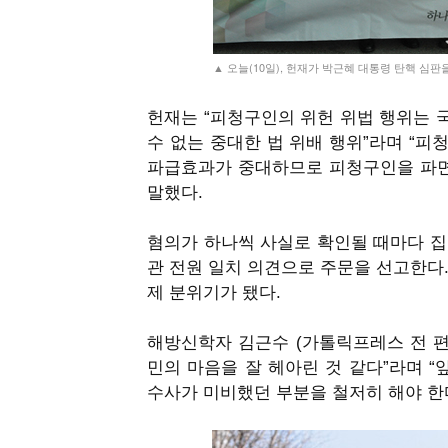
▲ 오늘(10일), 헌재가 박근혜 대통령 탄핵 심
헌재는
“
피청구인의 위헌 위법 행위는 
수 없는 중대한 법 위배 행위
”
라며
“
피청
파급효과가 중대하므로 피청구인을 파면
말했다
.
혐의가 하나씩 사실로 확인될 때마다 
관 전원 일치 의견으로 주문을 선고한다
제 분위기가 됐다
.
해방신학자 김근수
(
가톨릭프레스 전 
민의 마음을 잘 헤아린 것 같다
”
라며
“
수사가 미비했던 부분을 철저히 해야 한