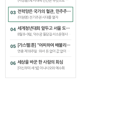
(지성용) AI 시대에 인간은 무엇으로 인간다움을 지킬 것인가_7
전력망은 국가의 혈관, 민주주의 전류가 흐르게 해야
(이원영) 전기주권 시대를 열자
세계청년대회 앞두고 서울 도심서 '가톨릭문화박람회’
8월 8~9일, 덕수궁 돌담길·서소문청사 일대서 ‘2026 가톨릭문화박람회’
[가스펠:툰] "어찌하여 배불리지도 못하는 것에 수고를 들이느냐"
연중 제18주일 : 와서 돈 없이 값 없이 술과 젖을 사라
세상을 바꾼 한 사람의 회심
[이신부의 세·빛] 이냐시오와 예수회