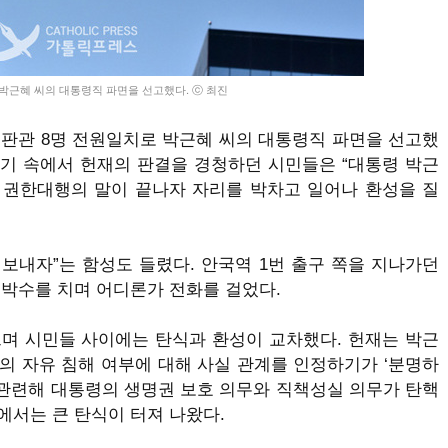
 박근혜 씨의 대통령직 파면을 선고했다. ⓒ 최진
재판관
8
명 전원일치로 박근혜 씨의 대통령직 파면을 선고했
기 속에서 헌재의 판결을 경청하던 시민들은
“
대통령 박근
 권한대행의 말이 끝나자 자리를 박차고 일어나 환성을 질
 보내자
”
는 함성도 들렸다
.
안국역
1
번 출구 쪽을 지나가던
 박수를 치며 어디론가 전화를 걸었다
.
으며 시민들 사이에는 탄식과 환성이 교차했다
.
헌재는 박근
의 자유 침해 여부에 대해 사실 관계를 인정하기가
‘
분명하
관련해 대통령의 생명권 보호 의무와 직책성실 의무가 탄핵
에서는 큰 탄식이 터져 나왔다
.