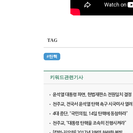
TAG
#탄핵
키워드관련기사
윤석열 대통령 파면, 헌법재판소 전원일치 결정
천주교, 전국서 윤석열 탄핵 촉구 시국미사 열려
4대 종단, “국민의힘, 14일 탄핵에 동참하라”
천주 교, “대통령 탄핵을 조속히 진행시켜라”
[칼럼-지요하] 2017년 3월의 찬란한 봄빛