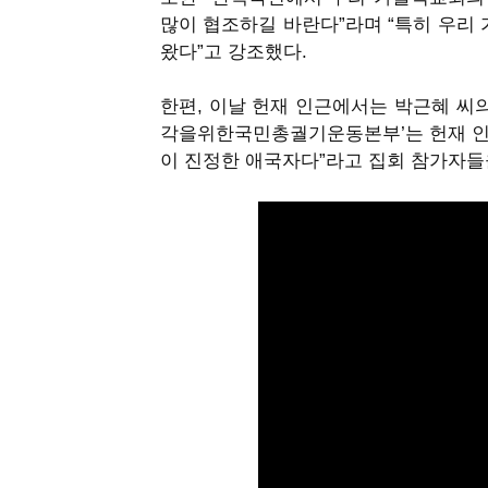
많이 협조하길 바란다
”
라며
“
특히 우리 
왔다
”
고 강조했다
.
한편
,
이날 헌재 인근에서는 박근혜 씨
각을위한국민총궐기운동본부
’
는 헌재 
이 진정한 애국자다
”
라고 집회 참가자들