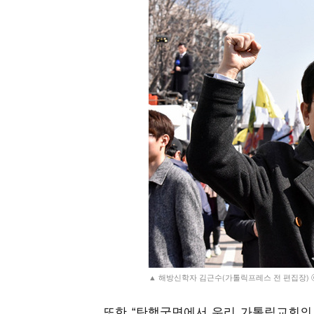
▲ 해방신학자 김근수(가톨릭프레스 전 편집장) 
또한
“
탄핵국면에서 우리 가톨릭교회의