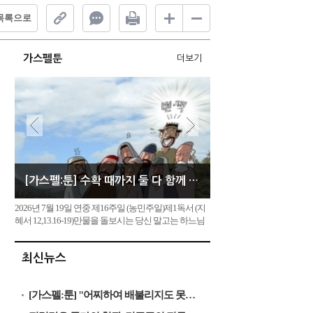
목록으로
가스펠툰
더보기
[가스펠:툰] 수확 때까지 둘 다 함께 자라도록 내버려 두어라
2026년 7월 19일 연중 제16주일 (농민주일)제1독서 (지
혜서 12,13.16-19)만물을 돌보시는 당신 말고는 하느님
이 없습니다. 그러니 당신께서는 불의하게 심판하지 않
으셨음을 증명하실 필요가 없습니다. 당신의 힘이 정의
최신뉴스
의 원천입니다. 당신께서는 만물을 다스리는 주권을 지
니고 계시므로 만물을 소중히 여기십니다.정녕 당신의
완전한 권능이 불...
[가스펠:툰] "어찌하여 배불리지도 못하는 것에 수고를 들이느냐"