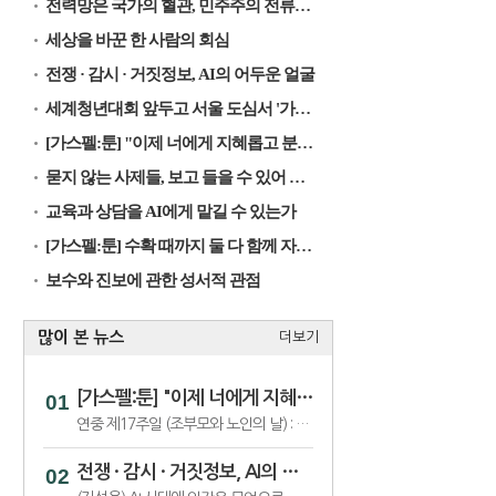
전력망은 국가의 혈관, 민주주의 전류가 흐르게 해야
세상을 바꾼 한 사람의 회심
전쟁 · 감시 · 거짓정보, AI의 어두운 얼굴
세계청년대회 앞두고 서울 도심서 '가톨릭문화박람회’
[가스펠:툰] "이제 너에게 지혜롭고 분별하는 마음을 준다"
묻지 않는 사제들, 보고 들을 수 있어 행복한 제자들
교육과 상담을 AI에게 맡길 수 있는가
[가스펠:툰] 수확 때까지 둘 다 함께 자라도록 내버려 두어라
보수와 진보에 관한 성서적 관점
많이 본 뉴스
더보기
[가스펠:툰] "이제 너에게 지혜롭고 분별하는 마음을 준다"
연중 제17주일 (조부모와 노인의 날) : 함께 작용하여 선을 이룬다
전쟁 · 감시 · 거짓정보, AI의 어두운 얼굴