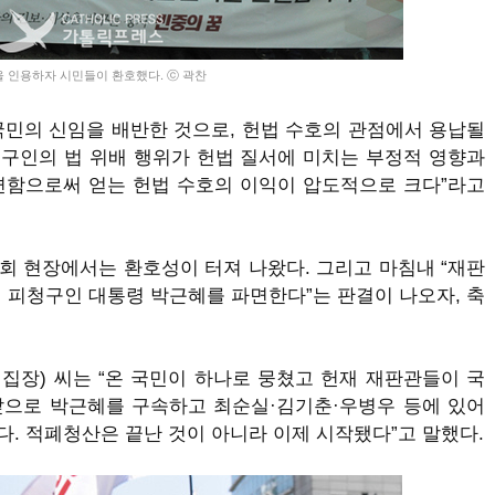
판을 인용하자 시민들이 환호했다. ⓒ 곽찬
국민의 신임을 배반한 것으로
,
헌법 수호의 관점에서 용납될
구인의 법 위배 행위가 헌법 질서에 미치는 부정적 영향과
함으로써 얻는 헌법 수호의 이익이 압도적으로 크다
”
라고
집회 현장에서는 환호성이 터져 나왔다
.
그리고 마침내
“
재판
.
피청구인 대통령 박근혜를 파면한다
”
는 판결이 나오자
,
축
편집장
)
씨는
“
온 국민이 하나로 뭉쳤고 헌재 재판관들이 국
앞으로 박근혜를 구속하고 최순실
·
김기춘
·
우병우 등에 있어
다
.
적폐청산은 끝난 것이 아니라 이제 시작됐다
”
고 말했다
.