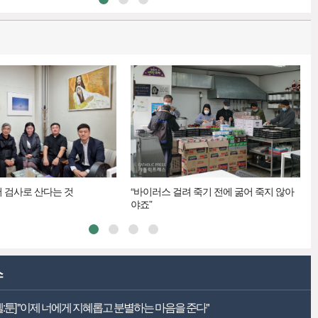
 검사로 산다는 것
“바이러스 걸려 죽기 전에 굶어 죽지 않아
야죠”
스
펠:툰] "이제 너에게 지혜롭고 분별하는 마음을 준다"