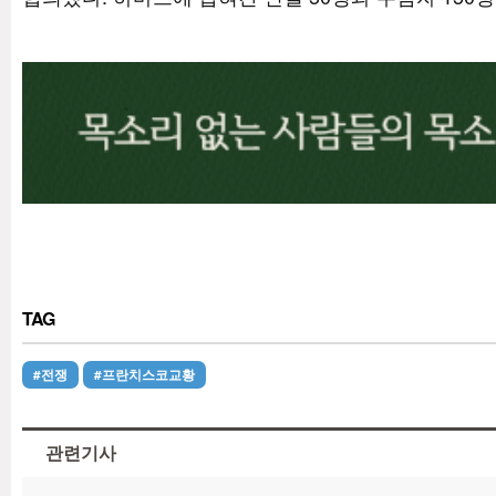
TAG
#전쟁
#프란치스코교황
관련기사