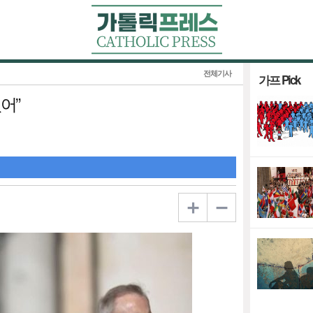
전체기사
가프 Pick
어”