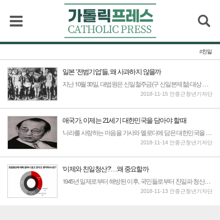
검색
#친일
일본 ‘전범기업’들, 왜 사과하지 않을까
지난 10월 30일, 대법원은 신일철주금(구 신일본제철) 대상 강제징용 손해배상 청구소송에서 강제징용을 당한 피해자들에게 1억 원씩 배상하라는 원심판결을 확정했다...
2018-11-15 안중근청년기자단
애국가, 이제는 21세기 대한민국을 담아야 할 때
‘나라를 사랑하는 마음을 가사와 멜로디에 담은 대한민국을 대표하는 노래’ 애국가를 한 문장으로 설명하자면 이 정도로 말할 수 있을 것이다. 애국가는 법적으로 국가는 아니지만, 관습 헌법상 인정되어 남북 회담, 국경일 등 국가의 대소사부터 시작하여, 회사나 학교 등의 행사까지 다양한 곳에서 노래되고 있다. 이렇듯 애...
2018-11-14 안중근청년기자단
‘이제와 친일청산?’… 왜 중요할까
1945년 일제로부터 해방된 이후, 국민들로부터 친일파 청산을 요구하는 목소리가 커졌다. 1948년 대한민국 독립 정부가 성립되고, 반민특위가 구성되자 국민들은 제보함을 통해 반민특위의 활동에 적극적으로 참여했다. 친일 청산에 대한 청년들의 관심도는 매우 높았다. 70년이 지난 현재, 친일파에 대한 인식은 어떠할까? 고등학생과 대학생 119명을 대상으로 설문 조사를 진행했다.
2018-11-13 안중근청년기자단