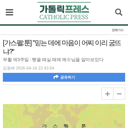
검색
전체기사
[가스펠:툰] "믿는 데에 마음이 어찌 이리 굼뜨
냐?"
부활 제3주일 : 빵을 떼실 때에 예수님을 알아보았다
김웅배 2026-04-16 22:43:54
공유하기