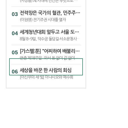
(지성용) AI 시대에 인간은 무엇으로 인간다움을 지킬 것인가_7
전력망은 국가의 혈관, 민주주의 전류가 흐르게 해야
(이원영) 전기주권 시대를 열자
세계청년대회 앞두고 서울 도심서 '가톨릭문화박람회’
8월 8~9일, 덕수궁 돌담길·서소문청사 일대서 ‘2026 가톨릭문화박람회’
[가스펠:툰] "어찌하여 배불리지도 못하는 것에 수고를 들이느냐"
연중 제18주일 : 와서 돈 없이 값 없이 술과 젖을 사라
세상을 바꾼 한 사람의 회심
[이신부의 세·빛] 이냐시오와 예수회