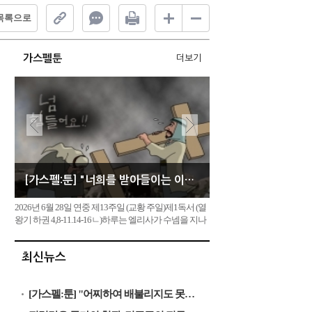
목록으로
가스펠툰
더보기
[가스펠:툰] "너희를 받아들이는 이는 나를 받아들이는 사람이다"
2026년 6월 28일 연중 제13주일 (교황 주일)제1독서 (열
왕기 하권 4,8-11.14-16ㄴ)하루는 엘리사가 수넴을 지나
가게 되었다. 그런데 거기에 사는 한 부유한 여자가 엘
리사에게 음식을 대접하게 해 달라고 간청하였다. 그래
최신뉴스
서 엘리사는 그곳을 지날 때마다 그의 집에 들러 음식을
먹곤 하였다. 그 여자가 남편에게 말하였다. “여보, 우리
집에 늘 들..
[가스펠:툰] "어찌하여 배불리지도 못하는 것에 수고를 들이느냐"