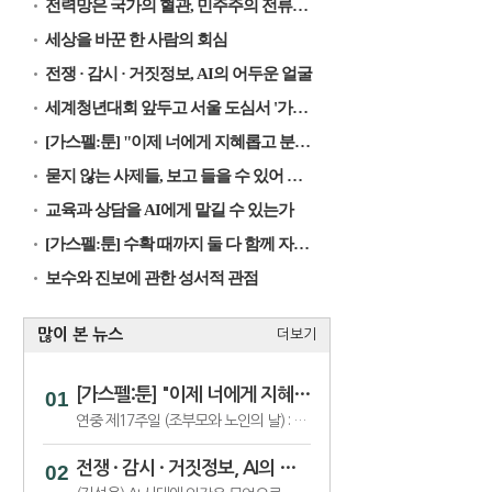
전력망은 국가의 혈관, 민주주의 전류가 흐르게 해야
세상을 바꾼 한 사람의 회심
전쟁 · 감시 · 거짓정보, AI의 어두운 얼굴
세계청년대회 앞두고 서울 도심서 '가톨릭문화박람회’
[가스펠:툰] "이제 너에게 지혜롭고 분별하는 마음을 준다"
묻지 않는 사제들, 보고 들을 수 있어 행복한 제자들
교육과 상담을 AI에게 맡길 수 있는가
[가스펠:툰] 수확 때까지 둘 다 함께 자라도록 내버려 두어라
보수와 진보에 관한 성서적 관점
많이 본 뉴스
더보기
[가스펠:툰] "이제 너에게 지혜롭고 분별하는 마음을 준다"
연중 제17주일 (조부모와 노인의 날) : 함께 작용하여 선을 이룬다
전쟁 · 감시 · 거짓정보, AI의 어두운 얼굴