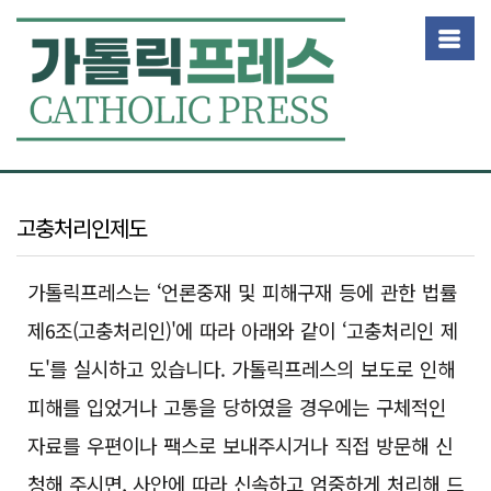
회사소개
고충처리인제도
고충처리인제도
걸어갈 길
가톨릭프레스는 ‘언론중재 및 피해구재 등에 관한 법률
함께하는 사람
고객센터
제6조(고충처리인)'에 따라 아래와 같이 ‘고충처리인 제
찾아오시는 길
개인정보취급방침
취재요청
도'를 실시하고 있습니다. 가톨릭프레스의 보도로 인해
뉴스제보
피해를 입었거나 고통을 당하였을 경우에는 구체적인
이용약관
자료를 우편이나 팩스로 보내주시거나 직접 방문해 신
제휴제안
청소년보호정책
청해 주시면, 사안에 따라 신속하고 엄중하게 처리해 드
광고문의