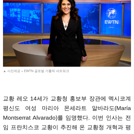
▲ 사진제공 = EWTN 글로벌 가톨릭 네트워크
교황 레오 14세가 교황청 홍보부 장관에 멕시코계
평신도 여성 마리아 몬세라트 알바라도(María
Montserrat Alvarado)를 임명했다. 이번 인사는 전
임 프란치스코 교황이 추진해 온 교황청 개혁과 평