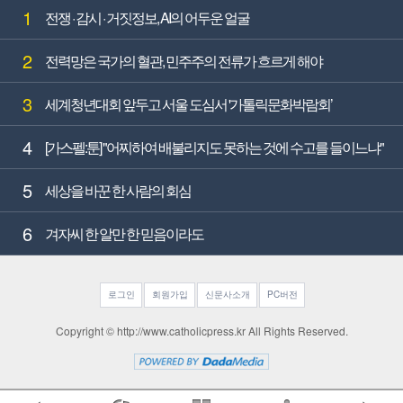
1
전쟁 · 감시 · 거짓정보, AI의 어두운 얼굴
2
전력망은 국가의 혈관, 민주주의 전류가 흐르게 해야
3
세계청년대회 앞두고 서울 도심서 '가톨릭문화박람회’
4
[가스펠:툰] "어찌하여 배불리지도 못하는 것에 수고를 들이느냐"
5
세상을 바꾼 한 사람의 회심
6
겨자씨 한 알만 한 믿음이라도
로그인
회원가입
신문사소개
PC버전
Copyright © http://www.catholicpress.kr All Rights Reserved.