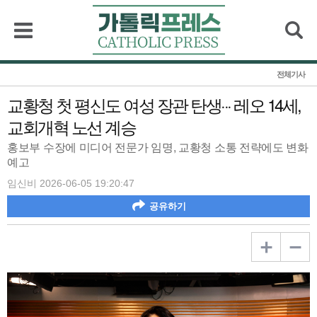
검색
전체기사
교황청 첫 평신도 여성 장관 탄생··· 레오 14세,
교회개혁 노선 계승
홍보부 수장에 미디어 전문가 임명, 교황청 소통 전략에도 변화
예고
임신비 2026-06-05 19:20:47
공유하기