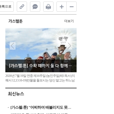
목록으로
가스펠툰
더보기
[가스펠:툰] 수확 때까지 둘 다 함께 자라도록 내버려 두어라
2026년 7월 19일 연중 제16주일 (농민주일)제1독서 (지
혜서 12,13.16-19)만물을 돌보시는 당신 말고는 하느님
이 없습니다. 그러니 당신께서는 불의하게 심판하지 않
으셨음을 증명하실 필요가 없습니다. 당신의 힘이 정의
최신뉴스
의 원천입니다. 당신께서는 만물을 다스리는 주권을 지
니고 계시므로 만물을 소중히 여기십니다.정녕 당신의
완전한 권능이 불...
[가스펠:툰] "어찌하여 배불리지도 못하는 것에 수고를 들이느냐"