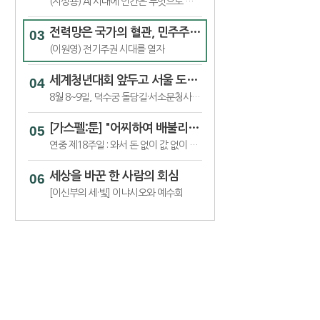
(지성용) AI 시대에 인간은 무엇으로 인간다움을 지킬 것인가_7
전력망은 국가의 혈관, 민주주의 전류가 흐르게 해야
(이원영) 전기주권 시대를 열자
세계청년대회 앞두고 서울 도심서 '가톨릭문화박람회’
8월 8~9일, 덕수궁 돌담길·서소문청사 일대서 ‘2026 가톨릭문화박람회’
[가스펠:툰] "어찌하여 배불리지도 못하는 것에 수고를 들이느냐"
연중 제18주일 : 와서 돈 없이 값 없이 술과 젖을 사라
세상을 바꾼 한 사람의 회심
[이신부의 세·빛] 이냐시오와 예수회