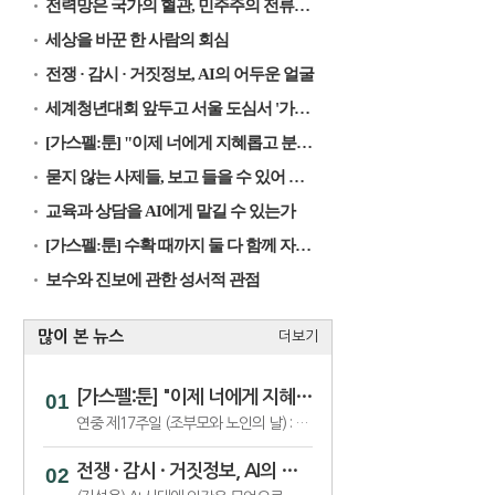
전력망은 국가의 혈관, 민주주의 전류가 흐르게 해야
세상을 바꾼 한 사람의 회심
전쟁 · 감시 · 거짓정보, AI의 어두운 얼굴
세계청년대회 앞두고 서울 도심서 '가톨릭문화박람회’
[가스펠:툰] "이제 너에게 지혜롭고 분별하는 마음을 준다"
묻지 않는 사제들, 보고 들을 수 있어 행복한 제자들
교육과 상담을 AI에게 맡길 수 있는가
[가스펠:툰] 수확 때까지 둘 다 함께 자라도록 내버려 두어라
보수와 진보에 관한 성서적 관점
많이 본 뉴스
더보기
[가스펠:툰] "이제 너에게 지혜롭고 분별하는 마음을 준다"
연중 제17주일 (조부모와 노인의 날) : 함께 작용하여 선을 이룬다
전쟁 · 감시 · 거짓정보, AI의 어두운 얼굴