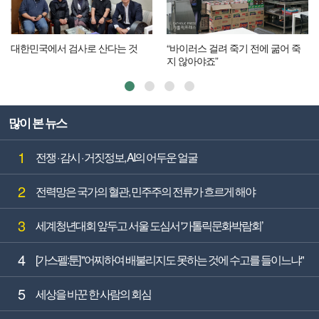
대한민국에서 검사로 산다는 것
“바이러스 걸려 죽기 전에 굶어 죽
지 않아야죠”
많이 본 뉴스
1
전쟁 · 감시 · 거짓정보, AI의 어두운 얼굴
2
전력망은 국가의 혈관, 민주주의 전류가 흐르게 해야
3
세계청년대회 앞두고 서울 도심서 '가톨릭문화박람회’
4
[가스펠:툰] "어찌하여 배불리지도 못하는 것에 수고를 들이느냐"
5
세상을 바꾼 한 사람의 회심