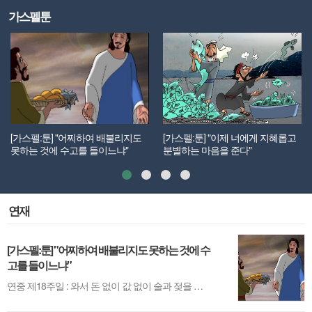
가스펠툰
[가스펠:툰] "어찌하여 배불리지도
[가스펠:툰] "이제 너에게 지혜롭고
못하는 것에 수고를 들이느냐"
분별하는 마음을 준다"
연재
[가스펠:툰] "어찌하여 배불리지도 못하는 것에 수
고를 들이느냐"
연중 제18주일 : 와서 돈 없이 값 없이 술과 젖을 사라
[