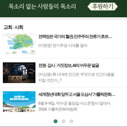
교회 · 사회
전력망은 국가의 혈관, 민주주의 전류가 흐르게 해야
(이원영) 전기주권 시대를 열자
전쟁 · 감시 · 거짓정보, AI의 어두운 얼굴
(지성용) AI 시대에 인간은 무엇으로 인간다움을
지킬 것인가_7
세계청년대회 앞두고 서울 도심서 '가톨릭문화박람회’
8월 8~9일, 덕수궁 돌담길·서소문청사 일대서
‘2026 가톨릭문화박람회’