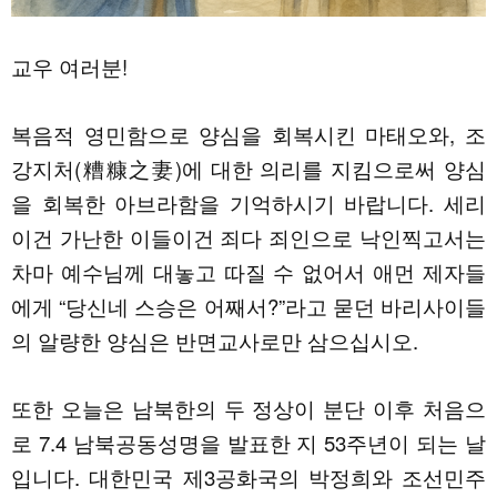
교우 여러분!
복음적 영민함으로 양심을 회복시킨 마태오와, 조
강지처(糟糠之妻)에 대한 의리를 지킴으로써 양심
을 회복한 아브라함을 기억하시기 바랍니다. 세리
이건 가난한 이들이건 죄다 죄인으로 낙인찍고서는
차마 예수님께 대놓고 따질 수 없어서 애먼 제자들
에게 “당신네 스승은 어째서?”라고 묻던 바리사이들
의 알량한 양심은 반면교사로만 삼으십시오.
또한 오늘은 남북한의 두 정상이 분단 이후 처음으
로 7.4 남북공동성명을 발표한 지 53주년이 되는 날
입니다. 대한민국 제3공화국의 박정희와 조선민주