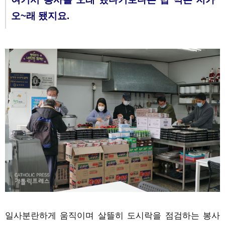
오~래 됐지요.
일사분란하게 움직이며 살뜰히 도시락을 점검하는 봉사