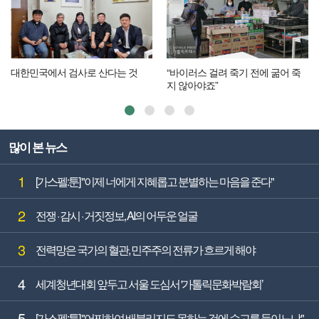
대한민국에서 검사로 산다는 것
“바이러스 걸려 죽기 전에 굶어 죽
지 않아야죠”
많이 본 뉴스
1
[가스펠:툰] "이제 너에게 지혜롭고 분별하는 마음을 준다"
2
전쟁 · 감시 · 거짓정보, AI의 어두운 얼굴
3
전력망은 국가의 혈관, 민주주의 전류가 흐르게 해야
4
세계청년대회 앞두고 서울 도심서 '가톨릭문화박람회’
5
[가스펠:툰] "어찌하여 배불리지도 못하는 것에 수고를 들이느냐"